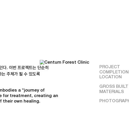
PROJECT
인다. 이번 프로젝트는 단순히
COMPLETION
는 주체가 될 수 있도록
LOCATION
GROSS BUILT
mbodies a “journey of
MATERIALS
e for treatment, creating an
PHOTOGRAP
 their own healing.