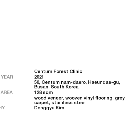
Centum Forest Clinic
 YEAR
2021
50, Centum nam-daero, Haeundae-gu,
Busan, South Korea
 AREA
128 sqm
wood veneer, wooven vinyl flooring, grey
carpet, stainless steel
HY
Donggyu Kim